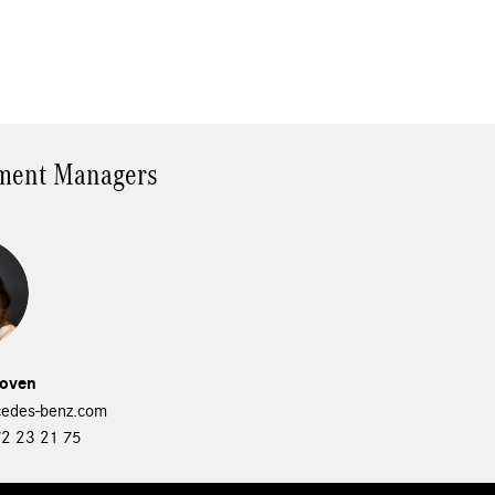
opment Managers
hoven
edes-benz.com
72 23 21 75