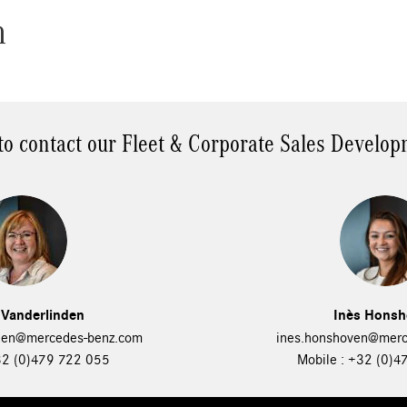
n
 to contact our Fleet & Corporate Sales Devel
 Vanderlinden
Inès Hons
nden@mercedes-benz.com
ines.honshoven@merc
32 (0)479 722 055
Mobile : +32 (0)4